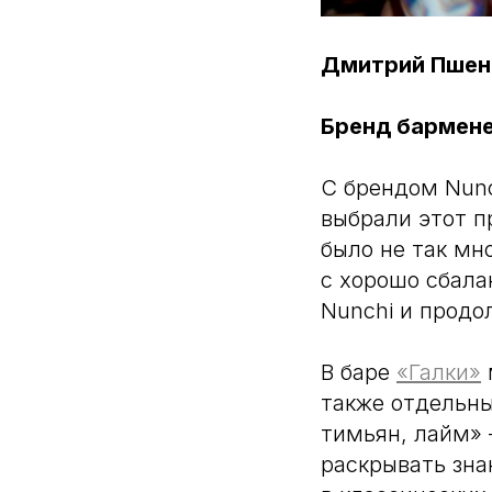
Дмитрий Пшен
Бренд бармен
С брендом Nunc
выбрали этот п
было не так мн
с хорошо сбала
Nunchi и продо
В баре
«Галки»
также отдельны
тимьян, лайм» 
раскрывать зна