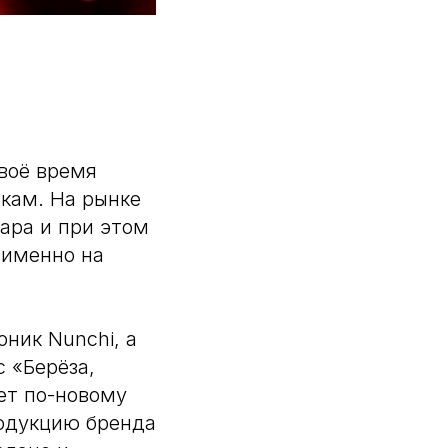
воё время
икам. На рынке
ара и при этом
 именно на
ник Nunchi, а
 «Берёза,
ет по-новому
родукцию бренда