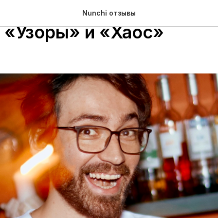
 Пшеницын Бренд барм
Nunchi отзывы
, «Узоры» и «Хаос»