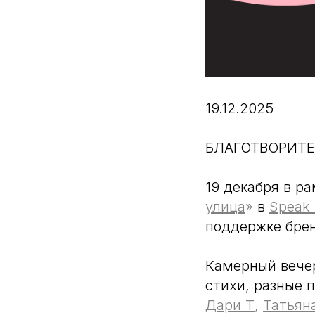
19.12.2025
БЛАГОТВОРИТ
19 декабря в р
улица
»
в
Speak
поддержке брен
Камерный вечер
стихи, разные 
Дари Т
,
Татьян