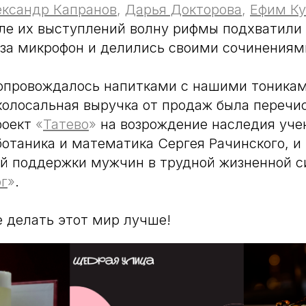
ександр Капранов
,
Дарья Докторова
,
Ефим К
е их выступлений волну рифмы подхватили
 за микрофон и делились своими сочинениям
опровождалось напитками с нашими тоникам
колосальная выручка от продаж была перечи
роект
«
Татево
»
на возрождение наследия уче
ботаника и математика Сергея Рачинского, и
ой поддержки мужчин в трудной жизненной с
г
»
.
 делать этот мир лучше!