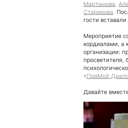
Мартынова
,
Ал
Старикова
.
Посл
гости вставали
Мероприятие с
кордиалами, а 
организации: п
просветителя, 
психологическ
«
ПряМой Диало
Давайте вместе