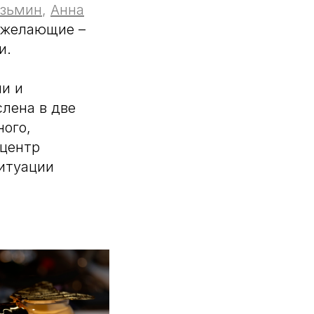
узьмин
,
Анна
 желающие –
и.
и и
слена в две
ного,
 центр
итуации