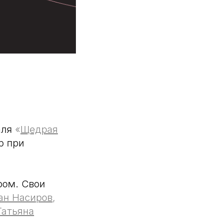
аля
«
Щедрая
р при
ром. Свои
ан Насиров
,
Татьяна